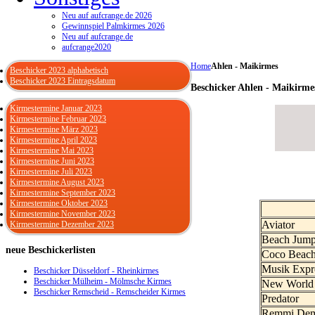
Neu auf aufcrange.de 2026
Gewinnspiel Palmkirmes 2026
Neu auf aufcrange.de
aufcrange2020
Home
Ahlen - Maikirmes
Beschicker 2023 alphabetisch
Beschicker 2023 Eintragsdatum
Beschicker Ahlen - Maikirme
Kirmestermine Januar 2023
Kirmestermine Februar 2023
Kirmestermine März 2023
Kirmestermine April 2023
Kirmestermine Mai 2023
Kirmestermine Juni 2023
Kirmestermine Juli 2023
Kirmestermine August 2023
Kirmestermine September 2023
Kirmestermine Oktober 2023
Kirmestermine November 2023
Aviator
Kirmestermine Dezember 2023
Beach Jump
neue
Beschickerlisten
Coco Beac
Musik Expr
Beschicker Düsseldorf - Rheinkirmes
Beschicker Mülheim - Mölmsche Kirmes
New World
Beschicker Remscheid - Remscheider Kirmes
Predator
Remmi De