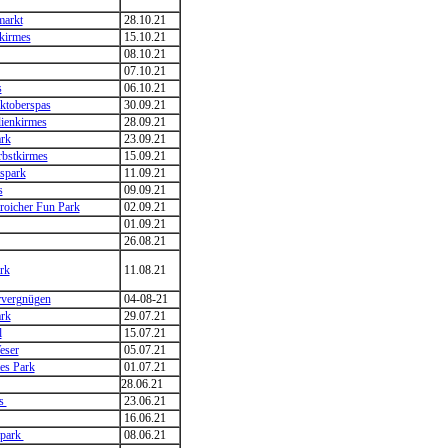
markt
28.10.21
kirmes
15.10.21
08.10.21
07.10.21
s
06.10.21
ktoberspas
30.09.21
lienkirmes
28.09.21
rk
23.09.21
rbstkirmes
15.09.21
spark
11.09.21
s
09.09.21
roicher Fun Park
02.09.21
01.09.21
26.08.21
rk
11.08.21
rvergnügen
04-08-21
rk
29.07.21
l
15.07.21
eser
05.07.21
es Park
01.07.21
28.06.21
ss
23.06.21
16.06.21
tpark
08.06.21