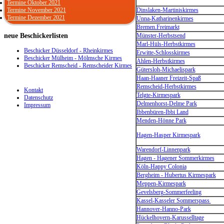
Termine Oktober 2021
Termine November 2021
Dinslaken-Martiniskirmes
Termine Dezember 2021
Unna-Katharinenkirmes
Bremen.Freimarkt
neue
Beschickerlisten
Münster-Herbstsend
Marl-Hüls-Herbstkirmes
Beschicker Düsseldorf - Rheinkirmes
Erwitte-Schlosskirmes
Beschicker Mülheim - Mölmsche Kirmes
Ahlen-Herbstkirmes
Beschicker Remscheid - Remscheider Kirmes
Gütersloh-Michaelispark
Haan-Haaner Freizeit-Spaß
Remscheid-Herbstkirmes
Kontakt
Telgte-Kirmespark
Datenschutz
Delmenhorst-Delme Park
Impressum
Ibbenbüren-Ibbi Land
Menden-Hönne Park
Hagen-Hasper Kirmespark
Warendorf-Linnenpark
Hagen - Hagener Sommerkirmes
Köln-Happy Colonia
Bergheim - Hubertus Kirmespark
Meppen-Kirmespark
Gevelsberg-Sommerfeeling
Kassel-Kasseler Sommerspass
Hannover-Hanno-Park
Hückelhovern-Karusselltage