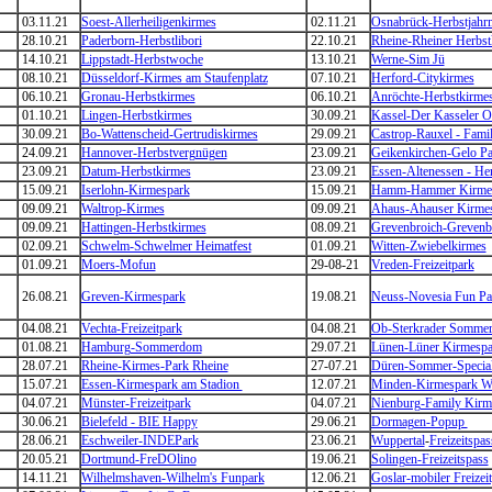
03.11.21
Soest-Allerheiligenkirmes
02.11.21
Osnabrück-Herbstjahr
28.10.21
Paderborn-Herbstlibori
22.10.21
Rheine-Rheiner Herbst
14.10.21
Lippstadt-Herbstwoche
13.10.21
Werne-Sim Jü
08.10.21
Düsseldorf-Kirmes am Staufenplatz
07.10.21
Herford-Citykirmes
06.10.21
Gronau-Herbstkirmes
06.10.21
Anröchte-Herbstkirme
01.10.21
Lingen-Herbstkirmes
30.09.21
Kassel-Der Kasseler O
30.09.21
Bo-Wattenscheid-Gertrudiskirmes
29.09.21
Castrop-Rauxel - Fami
24.09.21
Hannover-Herbstvergnügen
23.09.21
Geikenkirchen-Gelo Pa
23.09.21
Datum-Herbstkirmes
23.09.21
Essen-Altenessen - He
15.09.21
Iserlohn-Kirmespark
15.09.21
Hamm-Hammer Kirme
09.09.21
Waltrop-Kirmes
09.09.21
Ahaus-Ahauser Kirme
09.09.21
Hattingen-Herbstkirmes
08.09.21
Grevenbroich-Grevenb
02.09.21
Schwelm-Schwelmer Heimatfest
01.09.21
Witten-Zwiebelkirmes
01.09.21
Moers-Mofun
29-08-21
Vreden-Freizeitpark
26.08.21
Greven-Kirmespark
19.08.21
Neuss-Novesia Fun Pa
04.08.21
Vechta-Freizeitpark
04.08.21
Ob-Sterkrader Somme
01.08.21
Hamburg-Sommerdom
29.07.21
Lünen-Lüner Kirmespa
28.07.21
Rheine-Kirmes-Park Rheine
27-07.21
Düren-Sommer-Specia
15.07.21
Essen-Kirmespark am Stadion
12.07.21
Minden-Kirmespark W
04.07.21
Münster-Freizeitpark
04.07.21
Nienburg-Family Kirm
30.06.21
Bielefeld - BIE Happy
29.06.21
Dormagen-Popup
28.06.21
Eschweiler-INDEPark
23.06.21
Wuppertal
-
Freizeitspa
20.05.21
Dortmund-FreDOlino
19.06.21
Solingen-Freizeitspass
14.11.21
Wilhelmshaven-Wilhelm's Funpark
12.06.21
Goslar-mobiler Freizei