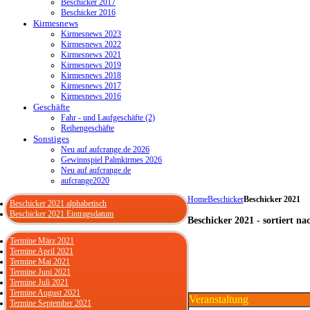
Beschicker 2017
Beschicker 2016
Kirmesnews
Kirmesnews 2023
Kirmesnews 2022
Kirmesnews 2021
Kirmesnews 2019
Kirmesnews 2018
Kirmesnews 2017
Kirmesnews 2016
Geschäfte
Fahr - und Laufgeschäfte (2)
Reihengeschäfte
Sonstiges
Neu auf aufcrange.de 2026
Gewinnspiel Palmkirmes 2026
Neu auf aufcrange.de
aufcrange2020
Home
Beschicker
Beschicker 2021
Beschicker 2021 alphabetisch
Beschicker 2021 Eintragsdatum
Beschicker 2021 - sortiert n
Termine März 2021
Termine April 2021
Termine Mai 2021
Termine Juni 2021
Termine Juli 2021
Termine August 2021
Veranstaltung
Termine September 2021