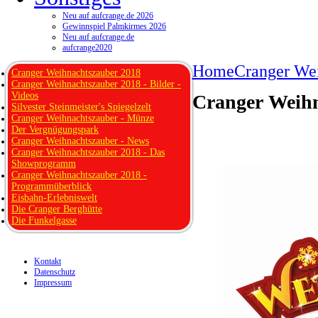
Neu auf aufcrange.de 2026
Gewinnspiel Palmkirmes 2026
Neu auf aufcrange.de
aufcrange2020
Home
Cranger We
Cranger Weihnachtszauber 2018
Cranger Weihnachtszauber 2018 - Bilder -
Videos
Cranger Weihn
Silvester Steinmeister's Spiegelzelt
Cranger Weihnachtszauber - Münze
Der Vergnügungspark
Cranger Weihnachtszauber - News
Cranger Weihnachtszauber 2018 - Das
Showprogramm
Cranger Weihnachtszauber 2018 -
Programmüberblick
Eisbahn-Erlebniswelt
Die Cranger Berghütte
Die Funkelgasse
Kontakt
Datenschutz
Impressum