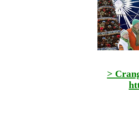
> Cran
ht