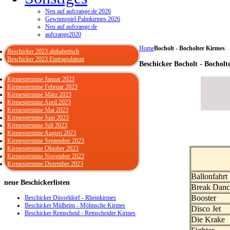
Neu auf aufcrange.de 2026
Gewinnspiel Palmkirmes 2026
Neu auf aufcrange.de
aufcrange2020
Home
Bocholt - Bocholter Kirmes
Beschicker 2023 alphabetisch
Beschicker 2023 Eintragsdatum
Beschicker Bocholt - Bocholt
Kirmestermine Januar 2023
Kirmestermine Februar 2023
Kirmestermine März 2023
Kirmestermine April 2023
Kirmestermine Mai 2023
Kirmestermine Juni 2023
Kirmestermine Juli 2023
Kirmestermine August 2023
Kirmestermine September 2023
Kirmestermine Oktober 2023
Kirmestermine November 2023
Kirmestermine Dezember 2023
Ballonfahrt
neue
Beschickerlisten
Break Danc
Booster
Beschicker Düsseldorf - Rheinkirmes
Beschicker Mülheim - Mölmsche Kirmes
Disco Jet
Beschicker Remscheid - Remscheider Kirmes
Die Krake