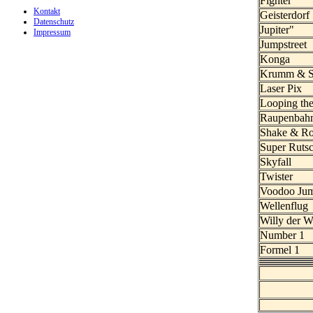
Fighter
Kontakt
Geisterdorf
Datenschutz
Jupiter"
Impressum
Jumpstreet
Konga
Krumm & S
Laser Pix
Looping th
Raupenbah
Shake & Ro
Super Ruts
Skyfall
Twister
Voodoo Ju
Wellenflug
Willy der 
Number 1
Formel 1