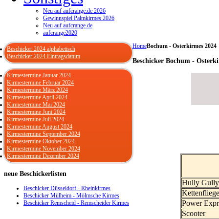
Neu auf aufcrange.de 2026
Gewinnspiel Palmkirmes 2026
Neu auf aufcrange.de
aufcrange2020
Home
Bochum - Osterkirmes 2024
Beschicker 2024 alphabetisch
Beschicker 2024 Eintragsdatum
Beschicker Bochum - Osterk
Kirmestermine Januar 2024
Kirmestermine Februar 2024
Kirmestermine März 2024
Kirmestermine April 2024
Kirmestermine Mai 2024
Kirmestermine Juni 2024
Kirmestermine Juli 2024
Kirmestermine August 2024
Kirmestermine September 2024
Kirmestermine Oktober 2024
Kirmestermine November 2024
Kirmestermine Dezember 2024
neue
Beschickerlisten
Hully Gull
Beschicker Düsseldorf - Rheinkirmes
Kettenfliege
Beschicker Mülheim - Mölmsche Kirmes
Power Expr
Beschicker Remscheid - Remscheider Kirmes
Scooter