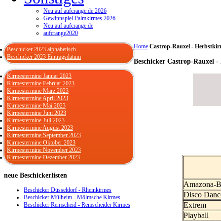
Neu auf aufcrange.de 2026
Gewinnspiel Palmkirmes 2026
Neu auf aufcrange.de
aufcrange2020
Home
Castrop-Rauxel - Herbstkir
Beschicker 2023 alphabetisch
Beschicker 2023 Eintragsdatum
Beschicker Castrop-Rauxel -
Kirmestermine Januar 2023
Kirmestermine Februar 2023
Kirmestermine März 2023
Kirmestermine April 2023
Kirmestermine Mai 2023
Kirmestermine Juni 2023
Kirmestermine Juli 2023
Kirmestermine August 2023
Kirmestermine September 2023
Kirmestermine Oktober 2023
Kirmestermine November 2023
Kirmestermine Dezember 2023
neue
Beschickerlisten
Amazona-B
Beschicker Düsseldorf - Rheinkirmes
Disco Danc
Beschicker Mülheim - Mölmsche Kirmes
Extrem
Beschicker Remscheid - Remscheider Kirmes
Playball