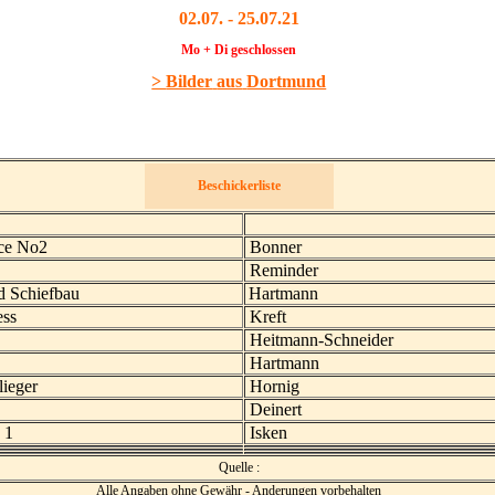
02.07. - 25.07.21
Mo + Di geschlossen
>
Bilder
aus
Dortmund
Beschickerliste
ce No2
Bonner
Reminder
 Schiefbau
Hartmann
ess
Kreft
Heitmann-Schneider
Hartmann
ieger
Hornig
Deinert
 1
Isken
Quelle
:
Alle Angaben ohne Gewähr - Anderungen vorbehalten