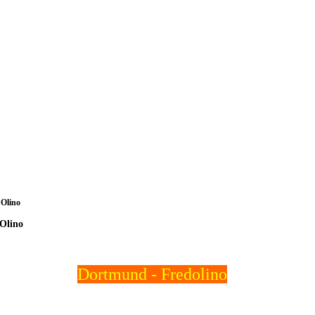
Olino
Olino
Dortmund - Fredolino