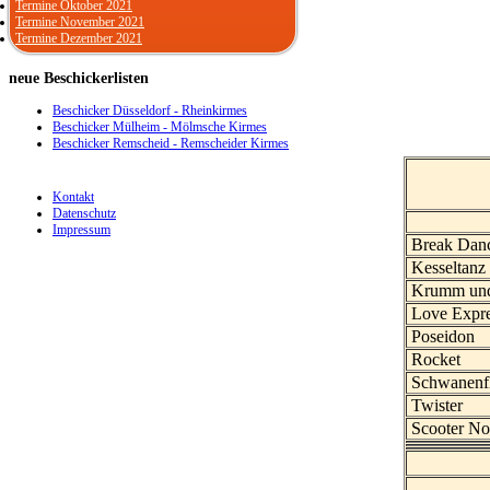
Termine Oktober 2021
Termine November 2021
Termine Dezember 2021
neue
Beschickerlisten
Beschicker Düsseldorf - Rheinkirmes
Beschicker Mülheim - Mölmsche Kirmes
Beschicker Remscheid - Remscheider Kirmes
Kontakt
Datenschutz
Impressum
Break Dan
Kesseltanz
Krumm und
Love Expr
Poseidon
Rocket
Schwanenfl
Twister
Scooter No