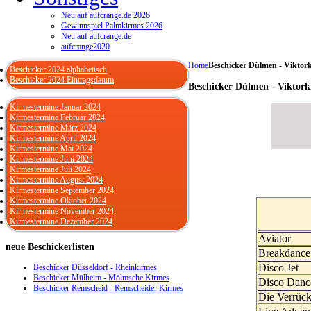
Neu auf aufcrange.de 2026
Gewinnspiel Palmkirmes 2026
Neu auf aufcrange.de
aufcrange2020
Home
Beschicker Dülmen - Viktor
Beschicker 2024 alphabetisch
Beschicker 2024 Eintragsdatum
Beschicker Dülmen - Viktork
Kirmestermine Januar 2024
Kirmestermine Februar 2024
Kirmestermine März 2024
Kirmestermine April 2024
Kirmestermine Mai 2024
Kirmestermine Juni 2024
Kirmestermine Juli 2024
Kirmestermine August 2024
Kirmestermine September 2024
Kirmestermine Oktober 2024
Kirmestermine November 2024
Kirmestermine Dezember 2024
Aviator
neue
Beschickerlisten
Breakdance
Disco Jet
Beschicker Düsseldorf - Rheinkirmes
Beschicker Mülheim - Mölmsche Kirmes
Disco Danc
Beschicker Remscheid - Remscheider Kirmes
Die Verrüc