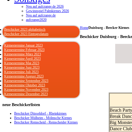
Neu auf aufcrange.de 2026
Gewinnspiel Palmkirmes 2026
Neu auf aufcrange.de
aufcrange2020
Home
Duisburg - Beecker Kirmes
Beschicker 2023 alphabetisch
Beschicker 2023 Eintragsdatum
Beschicker Duisburg - Beeck
Kirmestermine Januar 2023
Kirmestermine Februar 2023
Kirmestermine März 2023
Kirmestermine April 2023
Kirmestermine Mai 2023
Kirmestermine Juni 2023
Kirmestermine Juli 2023
Kirmestermine August 2023
Kirmestermine September 2023
Kirmestermine Oktober 2023
Kirmestermine November 2023
Kirmestermine Dezember 2023
neue
Beschickerlisten
Beach Part
Beschicker Düsseldorf - Rheinkirmes
Break Danc
Beschicker Mülheim - Mölmsche Kirmes
Big Monste
Beschicker Remscheid - Remscheider Kirmes
Dance Clu