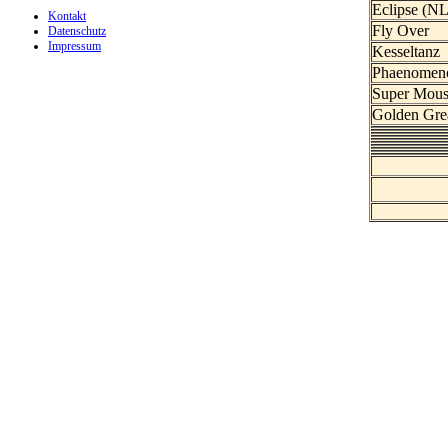
Eclipse (NL
Kontakt
Fly Over
Datenschutz
Impressum
Kesseltanz
Phaenomen
Super Mou
Golden Gre