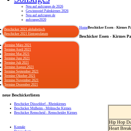
Neu auf aufcrange.de 2026
Gewinnspiel Palmkirmes 2026
Neu auf aufcrange.de
aufcrange2020
Home
Beschicker Essen - Kirmes P
Beschicker 2021 alphabetisch
Beschicker 2021 Eintragsdatum
Beschicker Essen - Kirmes P
Termine März 2021
Termine April 2021
Termine Mai 2021
Termine Juni 2021
Termine Juli 2021
Termine August 2021
Termine September 2021
Termine Oktober 2021
Termine November 2021
Termine Dezember 2021
neue
Beschickerlisten
Beschicker Düsseldorf - Rheinkirmes
Beschicker Mülheim - Mölmsche Kirmes
Beschicker Remscheid - Remscheider Kirmes
Hip Hop Da
Kontakt
Heart Break