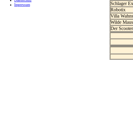
Datenschutz
Schlager Ex
Impressum
Robotix
Villa Wahn
Wilde Mau
Der Scoote