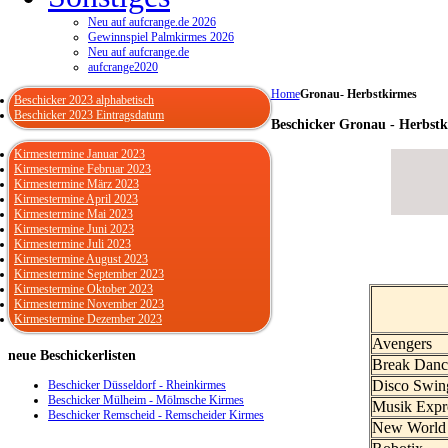
Neu auf aufcrange.de 2026
Gewinnspiel Palmkirmes 2026
Neu auf aufcrange.de
aufcrange2020
Home
Gronau- Herbstkirmes
Beschicker 2023 alphabetisch
Beschicker 2023 Eintragsdatum
Beschicker Gronau - Herbstk
Kirmestermine Januar 2023
Kirmestermine Februar 2023
Kirmestermine März 2023
Kirmestermine April 2023
Kirmestermine Mai 2023
Kirmestermine Juni 2023
Kirmestermine Juli 2023
Kirmestermine August 2023
Kirmestermine September 2023
Kirmestermine Oktober 2023
Kirmestermine November 2023
Kirmestermine Dezember 2023
Avengers
neue
Beschickerlisten
Break Danc
Disco Swin
Beschicker Düsseldorf - Rheinkirmes
Beschicker Mülheim - Mölmsche Kirmes
Musik Expr
Beschicker Remscheid - Remscheider Kirmes
New World