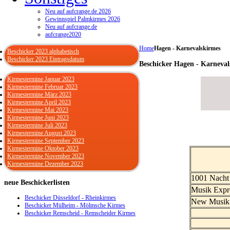
Neu auf aufcrange.de 2026
Gewinnspiel Palmkirmes 2026
Neu auf aufcrange.de
aufcrange2020
Home
Hagen - Karnevalskirmes
Beschicker 2023 alphabetisch
Beschicker 2023 Eintragsdatum
Beschicker Hagen - Karneval
Kirmestermine Januar 2023
Kirmestermine Februar 2023
Kirmestermine März 2023
Kirmestermine April 2023
Kirmestermine Mai 2023
Kirmestermine Juni 2023
Kirmestermine Juli 2023
Kirmestermine August 2023
Kirmestermine September 2023
Kirmestermine Oktober 2023
Kirmestermine November 2023
Kirmestermine Dezember 2023
1001 Nacht
neue
Beschickerlisten
Musik Expr
Beschicker Düsseldorf - Rheinkirmes
New Musik 
Beschicker Mülheim - Mölmsche Kirmes
Beschicker Remscheid - Remscheider Kirmes