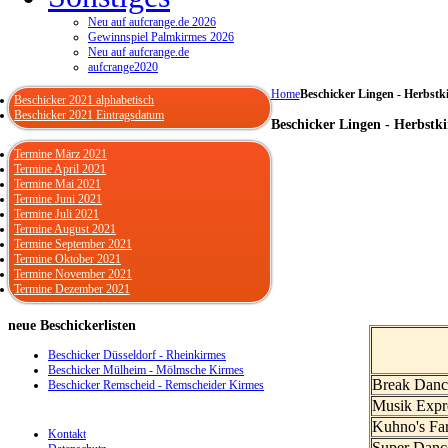
Neu auf aufcrange.de 2026
Gewinnspiel Palmkirmes 2026
Neu auf aufcrange.de
aufcrange2020
Home
Beschicker Lingen - Herbstk
Beschicker 2021 alphabetisch
Beschicker 2021 Eintragsdatum
Beschicker Lingen - Herbstk
Termine März 2021
Termine April 2021
Termine Mai 2021
Termine Juni 2021
Termine Juli 2021
Termine August 2021
Termine September 2021
Termine Oktober 2021
Termine November 2021
Termine Dezember 2021
neue
Beschickerlisten
Beschicker Düsseldorf - Rheinkirmes
Beschicker Mülheim - Mölmsche Kirmes
Break Danc
Beschicker Remscheid - Remscheider Kirmes
Musik Expr
Kuhno's F
Kontakt
Super Danc