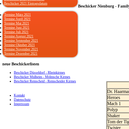
Beschicker 2021 Eintragsdatum
Beschicker Nienburg - Fami
Termine März 2021
Termine April 2021
Termine Mai 2021
Termine Juni 2021
Termine Juli 2021
Termine August 2021
Termine September 2021
Termine Oktober 2021
Termine November 2021
Termine Dezember 2021
neue
Beschickerlisten
Beschicker Düsseldorf - Rheinkirmes
Beschicker Mülheim - Mölmsche Kirmes
Beschicker Remscheid - Remscheider Kirmes
Dr. Haarman
Kontakt
Heroes
Datenschutz
Mach 1
Impressum
Polyp
Shaker
Tom der Ti
Twister