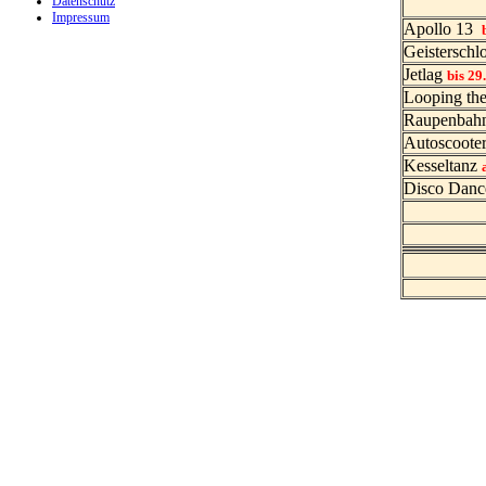
Datenschutz
Impressum
Apollo 13
Geisterschl
Jetlag
bis 29
Looping th
Raupenbah
Autoscoote
Kesseltanz
Disco Dan