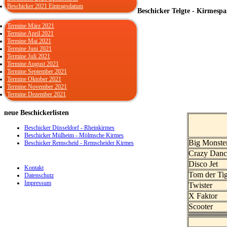
Beschicker 2021 Eintragsdatum
Beschicker Telgte - Kirmespa
Termine März 2021
Termine April 2021
Termine Mai 2021
Termine Juni 2021
Termine Juli 2021
Termine August 2021
Termine September 2021
Termine Oktober 2021
Termine November 2021
Termine Dezember 2021
neue
Beschickerlisten
Beschicker Düsseldorf - Rheinkirmes
Beschicker Mülheim - Mölmsche Kirmes
Big Monste
Beschicker Remscheid - Remscheider Kirmes
Crazy Danc
Disco Jet
Kontakt
Tom der Ti
Datenschutz
Impressum
Twister
X Faktor
Scooter