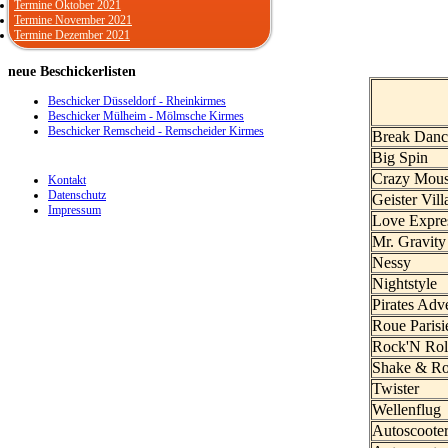
Termine Oktober 2021
Termine November 2021
Termine Dezember 2021
neue
Beschickerlisten
Beschicker Düsseldorf - Rheinkirmes
Beschicker Mülheim - Mölmsche Kirmes
Beschicker Remscheid - Remscheider Kirmes
Break Danc
Big Spin
Crazy Mou
Kontakt
Datenschutz
Geister Vill
Impressum
Love Expr
Mr. Gravit
Nessy
Nightstyle
Pirates Adv
Roue Parisi
Rock'N Rol
Shake & Ro
Twister
Wellenflug
Autoscoote