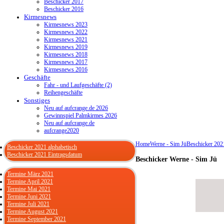
Beschicker 2017
Beschicker 2016
Kirmesnews
Kirmesnews 2023
Kirmesnews 2022
Kirmesnews 2021
Kirmesnews 2019
Kirmesnews 2018
Kirmesnews 2017
Kirmesnews 2016
Geschäfte
Fahr - und Laufgeschäfte (2)
Reihengeschäfte
Sonstiges
Neu auf aufcrange.de 2026
Gewinnspiel Palmkirmes 2026
Neu auf aufcrange.de
aufcrange2020
Home
Werne - Sim Jü
Beschicker 202
Beschicker 2021 alphabetisch
Beschicker 2021 Eintragsdatum
Beschicker Werne - Sim Jü
Termine März 2021
Termine April 2021
Termine Mai 2021
Termine Juni 2021
Termine Juli 2021
Termine August 2021
Termine September 2021