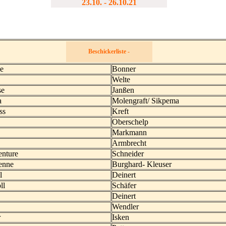
23.10. - 26.10.21
Beschickerliste -
e
Bonner
Welte
se
Janßen
a
Molengraft/ Sikpema
ess
Kreft
y
Oberschelp
Markmann
Armbrecht
enture
Schneider
enne
Burghard- Kleuser
l
Deinert
ll
Schäfer
Deinert
Wendler
r
Isken