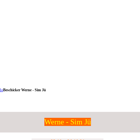
1o
Beschicker Werne - Sim Jü
Werne - Sim Jü