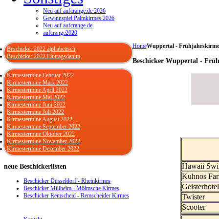
Neu auf aufcrange.de 2026
Gewinnspiel Palmkirmes 2026
Neu auf aufcrange.de
aufcrange2020
Home
Wuppertal - Frühjahrskirme
Beschicker 2022 alphabetisch
Beschicker 2022 Eintragsdatum
Beschicker Wuppertal - Frü
Kirmestermine Februar 2022
Kirmestermine März 2022
Kirmestermine April 2022
Kirmestermine Mai 2022
Kirmestermine Juni 2022
Kirmestermine Juli 2022
Kirmestermine August 2022
Kirmestermine September 2022
Kirmestermine Oktober 2022
Kirmestermine November 2022
Kirmestermine Dezember 2022
Hawaii Sw
neue
Beschickerlisten
Kuhnos Fa
Beschicker Düsseldorf - Rheinkirmes
Geisterhote
Beschicker Mülheim - Mölmsche Kirmes
Beschicker Remscheid - Remscheider Kirmes
Twister
Scooter