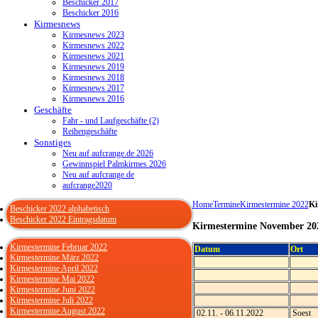
Beschicker 2017
Beschicker 2016
Kirmesnews
Kirmesnews 2023
Kirmesnews 2022
Kirmesnews 2021
Kirmesnews 2019
Kirmesnews 2018
Kirmesnews 2017
Kirmesnews 2016
Geschäfte
Fahr - und Laufgeschäfte (2)
Reihengeschäfte
Sonstiges
Neu auf aufcrange.de 2026
Gewinnspiel Palmkirmes 2026
Neu auf aufcrange.de
aufcrange2020
Home
Termine
Kirmestermine 2022
Ki
Beschicker 2022 alphabetisch
Beschicker 2022 Eintragsdatum
Kirmestermine November 20
Kirmestermine Februar 2022
Datum
Ort
Kirmestermine März 2022
Kirmestermine April 2022
Kirmestermine Mai 2022
Kirmestermine Juni 2022
Kirmestermine Juli 2022
Kirmestermine August 2022
02.11. - 06.11.2022
Soest