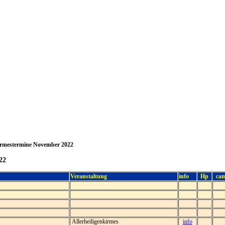
rmestermine November 2022
22
Veranstaltung
info
Hp
ca
Allerheiligenkirmes
info