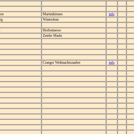
ken
Martinikirmes
info
rg
Winterdom
n
Herbstmesse
Zeteler Markt
Cranger Weihnachtszauber
info