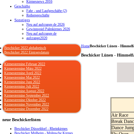
Kirmesnews 2016
Geschäfte
Fahr - und Laufgeschäfte (2)
Reihengeschäfte
Sonstiges
Neu auf aufcrange.de 2026
Gewinnspiel Palmkirmes 2026
Neu auf aufcrange.de
aufcrange2020
Home
Beschicker Lünen - Himmelf
Beschicker 2022 alphabetisch
Beschicker 2022 Eintragsdatum
Beschicker Lünen - Himmelf
Kirmestermine Februar 2022
Kirmestermine März 2022
Kirmestermine April 2022
Kirmestermine Mai 2022
Kirmestermine Juni 2022
Kirmestermine Juli 2022
Kirmestermine August 2022
Kirmestermine September 2022
Kirmestermine Oktober 2022
Kirmestermine November 2022
Kirmestermine Dezember 2022
Air Race
neue
Beschickerlisten
Break Danc
Dance Jum
Beschicker Düsseldorf - Rheinkirmes
Beschicker Mülheim - Mölmsche Kirmes
Fly Over