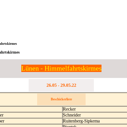
ahrtskirmes
ahrtskirmes
Lünen - Himmelfahrtskirmes
26.05 - 29.05.22
Beschickerliste
Recker
er
Schneider
per
Ruitenberg-Sipkema
Piontek