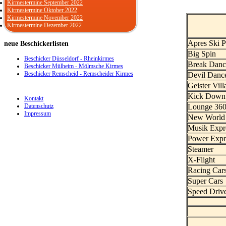
Kirmestermine September 2022
Kirmestermine Oktober 2022
Kirmestermine November 2022
Kirmestermine Dezember 2022
Apres Ski P
neue
Beschickerlisten
Big Spin
Beschicker Düsseldorf - Rheinkirmes
Break Danc
Beschicker Mülheim - Mölmsche Kirmes
Beschicker Remscheid - Remscheider Kirmes
Devil Dan
Geister Vill
Kick Down
Kontakt
Datenschutz
Lounge 36
Impressum
New World
Musik Expr
Power Exp
Steamer
X-Flight
Racing Car
Super Cars
Speed Driv