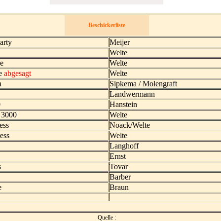
Beschickerliste
arty
Meijer
Welte
e
Welte
ce
abgesagt
Welte
a
Sipkema / Molengraft
Landwermann
0
Hanstein
 3000
Welte
ess
Noack/Welte
ress
Welte
Langhoff
Ernst
s
Tovar
Barber
e
Braun
Quelle
: