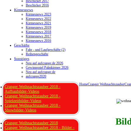
Beschicker 2017
Beschicker 2016
Kirmesnews
Kirmesnews 2023
Kirmesnews 2022
Kirmesnews 2021
Kirmesnews 2019
Kirmesnews 2018
Kirmesnews 2017
Kirmesnews 2016
Geschäfte
Fahr - und Laufgeschäfte (2)
Reihengeschäfte
Sonstiges
Neu auf aufcrange.de 2026
Gewinnspiel Palmkirmes 2026
Neu auf aufcrange.de
aufcrange2020
Home
Cranger Weihnachtszauber
Cran
Cranger Weihnachtszauber 2018 -
Aufbaubilder-Videos
Cranger Weihnachtszauber 2018 -
Spielzeitbilder-Videos
Cranger Weihnachtszauber 2018 -
Showbilder-Videos
Bil
Cranger Weihnachtszauber 2018
Cranger Weihnachtszauber 2018 - Bilder -