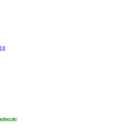
8
018
auber.de/