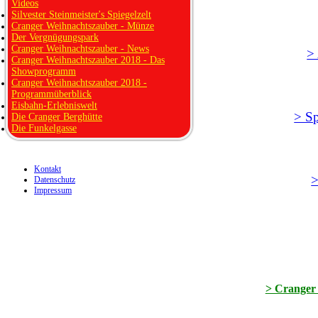
Videos
Silvester Steinmeister's Spiegelzelt
Cranger Weihnachtszauber - Münze
Der Vergnügungspark
Cranger Weihnachtszauber - News
>
Cranger Weihnachtszauber 2018 - Das
Showprogramm
Cranger Weihnachtszauber 2018 -
Programmüberblick
Eisbahn-Erlebniswelt
> Sp
Die Cranger Berghütte
Die Funkelgasse
Kontakt
>
Datenschutz
Impressum
> Cranger