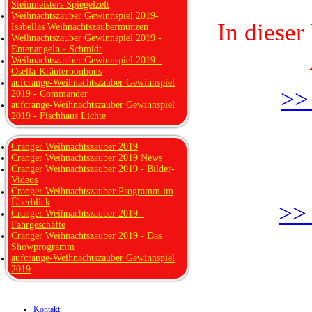
Steinmeisters Spiegelzelt
Weihnachtszauber Gewinnspiel 2019-
In dieser
Isabellas Weihnachtszaubermünzen
Weihnachtszauber Gewinnspiel 2019 -
Entenangeln - Schmidt
Weihnachtszauber Gewinnspiel 2019 -
Osella-Kräuterbonbons
aufcrange-Weihnachtszauber Gewinnspiel
>>
2019 - Commander
aufcrange-Weihnachtszauber Gewinnspiel
2019 - Fischhaus Lichte
Cranger Weihnachtszauber 2019
Cranger Weihnachtszauber 2019 News
Cranger Weihnachtszauber 2019 - Bilder-
Videos
Cranger Weihnachtszauber Programm im
Überblick
>> 
Cranger Weihnachtszauber 2019 -
Fahrgeschäfte
Cranger Weihnachtszauber 2019 - Das
Showprogramm
aufcrange-Weihnachtszauber Gewinnspiel
2019
Kontakt