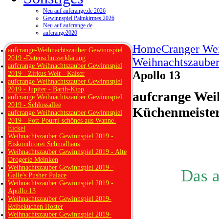
Neu auf aufcrange.de 2026
Gewinnspiel Palmkirmes 2026
Neu auf aufcrange.de
aufcrange2020
Home
Cranger We
aufcrange-Weihnachtszauber Gewinnspiel
2019 -Datenschutzerklärung
Weihnachtszauber
aufcrange Weihnachtszauber Gewinnspiel
Apollo 13
2019 - Zirkus Welt - Kaiser
aufcrange Weihnachtszauber Gewinnspiel
2019 - Jupiter - Barth-Kipp
aufcrange Weih
aufcrange Weihnachtszauber Gewinnspiel
2019 - Schlossallee
Küchenmeiste
aufcrange Weihnachtszauber Gewinnspiel
2019 - Pott-Pourri-schönes aus Wanne-
Eickel
Weihnachtszauber Gewinnspiel 2019 -
Eiskonditorei Schmalhaus
Weihnachtszauber Gewinnspiel 2019 - Alte
Drogerie Meinken
Weihnachtszauber Gewinnspiel 2019 -
Das 
Galle's Pusher Palace
Weihnachtszauber Gewinnspiel 2019 -
Apollo 13
Weihnachtszauber Gewinnspiel 2019-
Reibekuchen Hoster
Weihnachtszauber Gewinnspiel 2019-