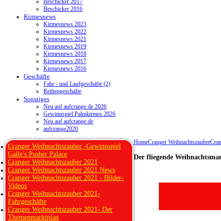
Beschicker 2017
Beschicker 2016
Kirmesnews
Kirmesnews 2023
Kirmesnews 2022
Kirmesnews 2021
Kirmesnews 2019
Kirmesnews 2018
Kirmesnews 2017
Kirmesnews 2016
Geschäfte
Fahr - und Laufgeschäfte (2)
Reihengeschäfte
Sonstiges
Neu auf aufcrange.de 2026
Gewinnspiel Palmkirmes 2026
Neu auf aufcrange.de
aufcrange2020
Home
Cranger Weihnachtszauber
Cran
Cranger Weihnachtszauber -Gewinnspiel
Galle's Pusher Palace
Der fliegende Weihnachtsma
Cranger Weihnachtszauber 2021
Cranger Weihnachtszauber 2021 News
Cranger Weihnachtszauber 2021 - Bilder-
Videos
Cranger Weihnachtszauber 2021-
Fahrgeschäfte
Cranger Weihnachtszauber 2021- Der
Themenmarktplan