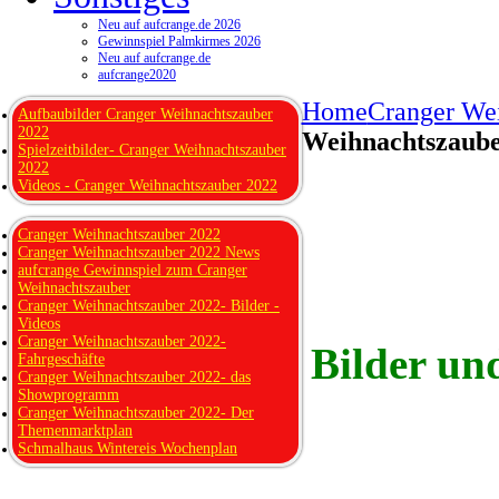
Neu auf aufcrange.de 2026
Gewinnspiel Palmkirmes 2026
Neu auf aufcrange.de
aufcrange2020
Home
Cranger We
Aufbaubilder Cranger Weihnachtszauber
2022
Weihnachtszauber
Spielzeitbilder- Cranger Weihnachtszauber
2022
Videos - Cranger Weihnachtszauber 2022
Cranger Weihnachtszauber 2022
Cranger Weihnachtszauber 2022 News
aufcrange Gewinnspiel zum Cranger
Weihnachtszauber
Cranger Weihnachtszauber 2022- Bilder -
Videos
Cranger Weihnachtszauber 2022-
Bilder un
Fahrgeschäfte
Cranger Weihnachtszauber 2022- das
Showprogramm
Cranger Weihnachtszauber 2022- Der
Themenmarktplan
Schmalhaus Wintereis Wochenplan