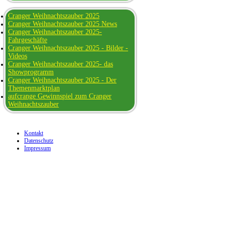
Cranger Weihnachtszauber 2025
Cranger Weihnachtszauber 2025 News
Cranger Weihnachtszauber 2025-
Fahrgeschäfte
Cranger Weihnachtszauber 2025 - Bilder -
Videos
Cranger Weihnachtszauber 2025- das
Showprogramm
Cranger Weihnachtszauber 2025 - Der
Themenmarktplan
aufcrange Gewinnspiel zum Cranger
Weihnachtszauber
Kontakt
Datenschutz
Impressum