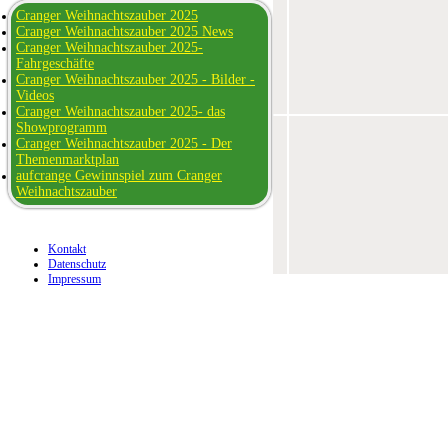
Cranger Weihnachtszauber 2025
Cranger Weihnachtszauber 2025 News
Cranger Weihnachtszauber 2025-
Fahrgeschäfte
Cranger Weihnachtszauber 2025 - Bilder -
Videos
Cranger Weihnachtszauber 2025- das
Showprogramm
Cranger Weihnachtszauber 2025 - Der
Themenmarktplan
aufcrange Gewinnspiel zum Cranger
Weihnachtszauber
Kontakt
Datenschutz
Impressum