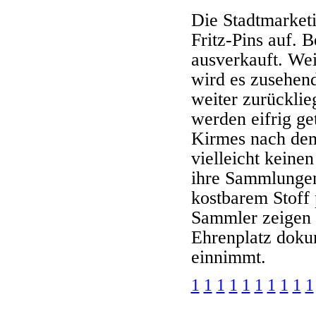
Die Stadtmarket
Fritz-Pins auf. 
ausverkauft. Wei
wird es zusehend
weiter zurückli
werden eifrig ge
Kirmes nach dem 
vielleicht keinen
ihre Sammlungen
kostbarem Stoff 
Sammler zeigen 
Ehrenplatz dokum
einnimmt.
1
1
1
1
1
1
1
1
1
1