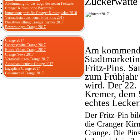
Zuckerwatte
Abstimmung für das Logo des neuen Festzelts
Cranger Kirmes ohne Bayernzelt
Innovationspreis für Cranger Kirmesplakat 2016
Verkaufsstart des neuen Fritz-Pins 2017
Plakatvorstellung Cranger Kirmes 2017
Bewerbungen Crange 2017
Crange 2017
Fahrgeschäfte Crange 2017
Am kommenden
Bilder-Videos Crange 2017
Crange News 2017
Stadtmarketi
Veranstaltungen Crange 2017
Ausschankbetriebe Crange 2017
Fritz-Pins. S
Lagepläne Crange 2017
Gewinnspiel Crange 2017
zum Frühjahr h
wird. Der 22.
Kremer, dem S
echtes Lecker
Der Fritz-Pin bi
die Cranger Kirm
Crange. Die Pins