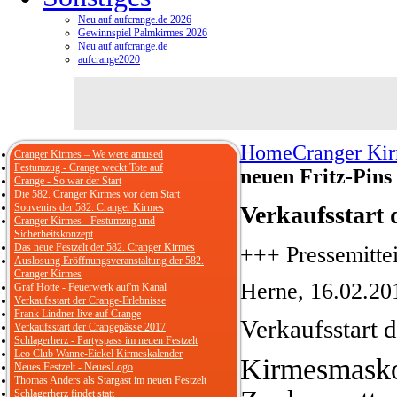
Neu auf aufcrange.de 2026
Gewinnspiel Palmkirmes 2026
Neu auf aufcrange.de
aufcrange2020
Home
Cranger Ki
Cranger Kirmes – We were amused
Festumzug - Crange weckt Tote auf
neuen Fritz-Pins
Crange - So war der Start
Die 582. Cranger Kirmes vor dem Start
Souvenirs der 582. Cranger Kirmes
Verkaufsstart 
Cranger Kirmes - Festumzug und
Sicherheitskonzept
Das neue Festzelt der 582. Cranger Kirmes
+++ Pressemitte
Auslosung Eröffnungsveranstaltung der 582.
Cranger Kirmes
Herne, 16.02.20
Graf Hotte - Feuerwerk auf'm Kanal
Verkaufsstart der Crange-Erlebnisse
Frank Lindner live auf Crange
Verkaufsstart 
Verkaufsstart der Crangepässe 2017
Schlagerherz - Partyspass im neuen Festzelt
Leo Club Wanne-Eickel Kirmeskalender
Kirmesmaskot
Neues Festzelt - NeuesLogo
Thomas Anders als Stargast im neuen Festzelt
Schlagerherz findet statt