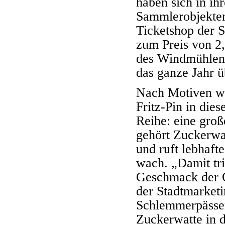
haben sich in ih
Sammlerobjekten
Ticketshop der 
zum Preis von 2,
des Windmühlenpi
das ganze Jahr ü
Nach Motiven wi
Fritz-Pin in die
Reihe: eine groß
gehört Zuckerwa
und ruft lebhaft
wach. „Damit tri
Geschmack der Q
der Stadtmarketi
Schlemmerpässen 
Zuckerwatte in 