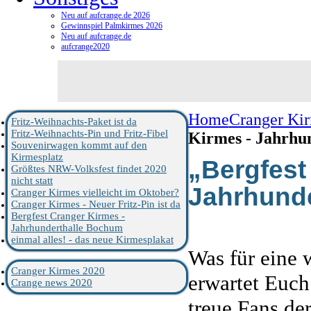
Neu auf aufcrange.de 2026
Gewinnspiel Palmkirmes 2026
Neu auf aufcrange.de
aufcrange2020
Home
Cranger Ki
Fritz-Weihnachts-Paket ist da
Fritz-Weihnachts-Pin und Fritz-Fibel
Kirmes - Jahrhu
Souvenirwagen kommt auf den
Kirmesplatz
„Bergfest
Größtes NRW-Volksfest findet 2020
nicht statt
Jahrhund
Cranger Kirmes vielleicht im Oktober?
Cranger Kirmes - Neuer Fritz-Pin ist da
Bergfest Cranger Kirmes -
Jahrhunderthalle Bochum
einmal alles! - das neue Kirmesplakat
Was für eine 
Cranger Kirmes 2020
erwartet Euch
Crange news 2020
treue Fans de