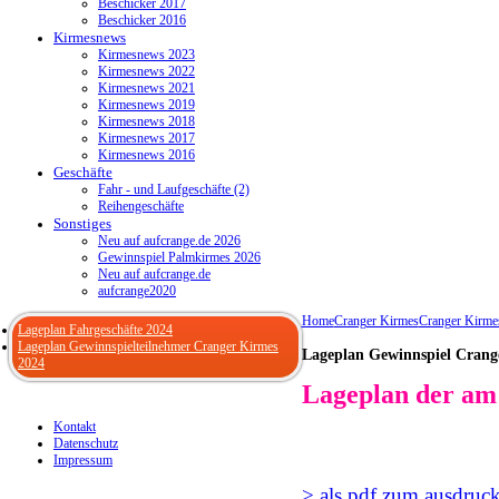
Beschicker 2017
Beschicker 2016
Kirmesnews
Kirmesnews 2023
Kirmesnews 2022
Kirmesnews 2021
Kirmesnews 2019
Kirmesnews 2018
Kirmesnews 2017
Kirmesnews 2016
Geschäfte
Fahr - und Laufgeschäfte (2)
Reihengeschäfte
Sonstiges
Neu auf aufcrange.de 2026
Gewinnspiel Palmkirmes 2026
Neu auf aufcrange.de
aufcrange2020
Home
Cranger Kirmes
Cranger Kirme
Lageplan Fahrgeschäfte 2024
Lageplan Gewinnspielteilnehmer Cranger Kirmes
Lageplan Gewinnspiel Crang
2024
Lageplan der am 
Kontakt
Datenschutz
Impressum
> als pdf zum ausdruck