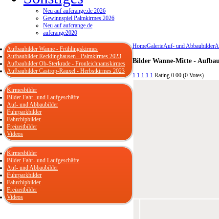
Neu auf aufcrange.de 2026
Gewinnspiel Palmkirmes 2026
Neu auf aufcrange.de
aufcrange2020
Home
Galerie
Auf- und Abbaubilder
A
Aufbaubilder Wanne - Frühlingskirmes
Aufbaubilder Recklinghausen - Palmkirmes 2023
Bilder Wanne-Mitte - Aufbau
Aufbaubilder Ob-Sterkrade - Fronleichnamskirmes
Aufbaubilder Castrop-Rauxel - Herbstkirmes 2023
1
1
1
1
1
Rating 0.00 (0 Votes)
Kirmesbilder
Bilder Fahr- und Laufgeschäfte
Auf- und Abbaubilder
Fuhrparkbilder
Fahrchipbilder
Freizeitbilder
Videos
Kirmesbilder
Bilder Fahr- und Laufgeschäfte
Auf- und Abbaubilder
Fuhrparkbilder
Fahrchipbilder
Freizeitbilder
Videos