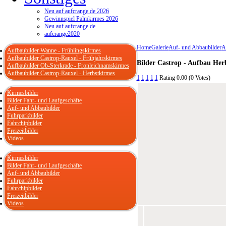
Neu auf aufcrange.de 2026
Gewinnspiel Palmkirmes 2026
Neu auf aufcrange.de
aufcrange2020
Home
Galerie
Auf- und Abbaubilder
A
Aufbaubilder Wanne - Frühlingskirmes
Aufbaubilder Castrop-Rauxel - Frühjahrskirmes
Bilder Castrop - Aufbau Her
Aufbaubilder Ob-Sterkrade - Fronleichnamskirmes
Aufbaubilder Castrop-Rauxel - Herbstkirmes
1
1
1
1
1
Rating 0.00 (0 Votes)
Kirmesbilder
Bilder Fahr- und Laufgeschäfte
Auf- und Abbaubilder
Fuhrparkbilder
Fahrchipbilder
Freizeitbilder
Videos
Kirmesbilder
Bilder Fahr- und Laufgeschäfte
Auf- und Abbaubilder
Fuhrparkbilder
Fahrchipbilder
Freizeitbilder
Videos