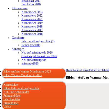
Beschicker 2017
Beschicker 2016
Kirmesnews
Kirmesnews 2023
Kirmesnews 2022
Kirmesnews 2021
Kirmesnews 2019
Kirmesnews 2018
Kirmesnews 2017
Kirmesnews 2016
Geschäfte
Fahr - und Laufgeschäfte (2)
Reihengeschäfte
Sonstiges
Neu auf aufcrange.de 2026
Gewinnspiel Palmkirmes 2026
Neu auf aufcrange.de
aufcrange2020
Home
Galerie
Freizeitbilder
Eventsbild
Bilder Aufbau Wanner Mondnächte 2023
Bilder Wanner Mondnächte 2023
Bilder - Aufbau Wanner Mon
Kirmesbilder
Bilder Fahr- und Laufgeschäfte
Auf- und Abbaubilder
Fuhrparkbilder
Fahrchipbilder
Freizeitbilder
Videos