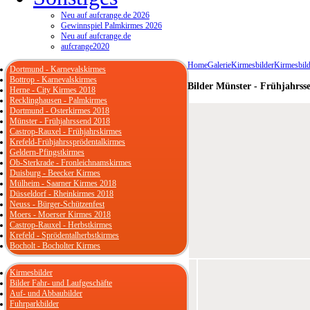
Neu auf aufcrange.de 2026
Gewinnspiel Palmkirmes 2026
Neu auf aufcrange.de
aufcrange2020
Home
Galerie
Kirmesbilder
Kirmesbild
Dortmund - Karnevalskirmes
Bottrop - Karnevalskirmes
Bilder Münster - Frühjahrss
Herne - City Kirmes 2018
Recklinghausen - Palmkirmes
Dortmund - Osterkirmes 2018
Münster - Frühjahrssend 2018
Castrop-Rauxel - Frühjahrskirmes
Krefeld-Frühjahrssprödentalkirmes
Geldern-Pfingstkirmes
Ob-Sterkrade - Fronleichnamskirmes
Duisburg - Beecker Kirmes
Mülheim - Saarner Kirmes 2018
Düsseldorf - Rheinkirmes 2018
Neuss - Bürger-Schützenfest
Moers - Moerser Kirmes 2018
Castrop-Rauxel - Herbstkirmes
Krefeld - Sprödentalherbstkirmes
Bocholt - Bocholter Kirmes
Kirmesbilder
Bilder Fahr- und Laufgeschäfte
Auf- und Abbaubilder
Fuhrparkbilder