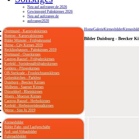
Neu auf aufcrange.de 2026
Gewinnspiel Palmkirmes 2026
Neu auf aufcrange.de
aufcrange2020
Home
Galerie
Kirmesbilder
Kirmesbild
Dortmund - Karnevalskirmes
Bottrop - Karnevalskirmes
Bilder Duisburg - Beecker K
Bilder Münster - Frühjahrssend
Herne - City Kirmes 2019
Recklinghausen - Palmkirmes 2019
Dortmund - Osterkirmes
Castrop-Rauxel - Frühjahrskirmes
Krefeld - Sprödentalfrühjahrskirmes
Geldern - Pfingstkirmes
OB-Sterkrade - Fronleichnamsklrmes
Gelsenkirchen - Parkfest
Duisburg - Beecker Kirmes
Mülheim - Saarner Kirmes
Düsseldorf - Rheinkirmes
Moers - Moerser Kirmes
Castrop-Rauxel - Herbstkirmes
Krefeld - Herbstsprödentalkirmes
Werne - Sim Jü 2019
Kirmesbilder
Bilder Fahr- und Laufgeschäfte
Auf- und Abbaubilder
Fuhrparkbilder