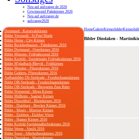
Neu auf aufcrange.de 2026
Gewinnspiel Palmkirmes 2026
Neu auf aufcrange.de
aufcrange2020
Home
Galerie
Kirmesbilder
Kirmesbild
Dortmund - Karnevalskirmes
Bilder Versmold - St.Petri Markt
Bilder Dinslaken - Martiniki
Bilder Herne - City-Kirmes
Bilder Recklinghausen - Palmkirmes 2016
Bilder Dortmund - Osterkirmes 2016
Bilder Münster- Frühjahrssend 2016
Bilder Krefeld - Sprödentaler Frühjahrskirmes 2016
Bilder M'gladbach-Rheydt - Frühkirmes
Bilder Menden - Pfingstkirmes 2016
Bilder Geldern- Pfingstkirmes 2016
Aufbaubilder Ob-Sterkrade - Fronleichnamskirmes
Bilder OB-Sterkrade - Fronleichnamskirmes
Bilder OB-Sterkrade - Biergarten Zum Ritter
Bilder Wuppertal - Mega Kirmes
Bilder Mülheim - Saarner Kirmes
Bilder Düsseldorf - Rheinkirmes 2016
Bilder - Duisburg - Beecker Kirmes 2016
Bilder - Moers - Moerser Kirmes
Bilder - Eisleben - Eisleber Wiese
Bilder - Haaner Kirmes 2016
Bilder Krefeld-Sprödentalherbstkirmes 2016
Bilder Werne - SimJü 2016
Bilder Soest - Allerheiligenkirmes 2016
Bilder Dinslaken - Martinikirmes