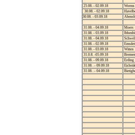
25.08. - 02.09.18
Worms
30.08. - 02.09.18
Havelb
30.08. - 03.09.18
Abensb
31.08. - 04.09.18
Moers
31.08. - 03.09.18
Ibbenb
31.08. - 04.09.18
Schwe
31.08. - 02.09.18
Emsdet
31.08. - 03.09.18
Witten
31.0.8. -05.09.18
Bremen
31.08. - 09.09.18
Erding
31.08. .- 09.09.18
Eichstät
31.08. .- 04.09.18
Bietigh