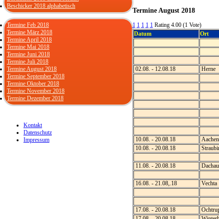
Beschicker 2018 alphabetisch
Termine August 2018
Termine Feb 2018
1
1
1
1
1
Rating 4.00 (1 Vote)
Termine März 2018
Datum
Ort
Termine April 2018
Termine Mai 2018
Termine Juni 2018
Termine Juli 2018
Termine August 2018
02.08. - 12.08.18
Herne
Termine September 2018
Termine Oktober 2018
Termine November 2018
Termine Dezember 2018
Kontakt
Datenschutz
10.08. - 20.08.18
Aachen
Impressum
10.08. - 20.08.18
Straubi
11.08. - 20.08.18
Dachau
16.08. - 21.08,.18
Vechta
17.08. - 20.08.18
Ochtru
17.08. - 20.08.18
Winterb