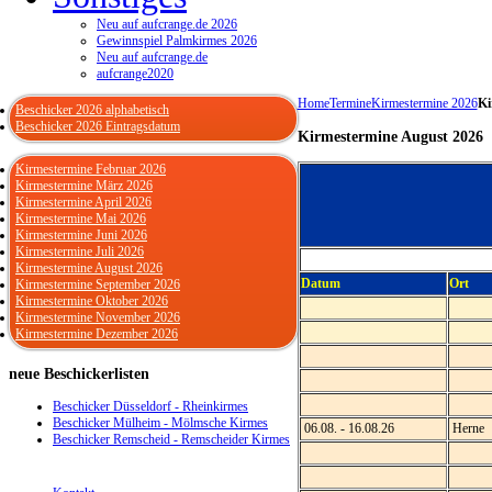
Neu auf aufcrange.de 2026
Gewinnspiel Palmkirmes 2026
Neu auf aufcrange.de
aufcrange2020
Home
Termine
Kirmestermine 2026
Ki
Beschicker 2026 alphabetisch
Beschicker 2026 Eintragsdatum
Kirmestermine August 2026
Kirmestermine Februar 2026
Kirmestermine März 2026
Kirmestermine April 2026
Kirmestermine Mai 2026
Kirmestermine Juni 2026
Kirmestermine Juli 2026
Kirmestermine August 2026
Datum
Ort
Kirmestermine September 2026
Kirmestermine Oktober 2026
Kirmestermine November 2026
Kirmestermine Dezember 2026
neue
Beschickerlisten
Beschicker Düsseldorf - Rheinkirmes
Beschicker Mülheim - Mölmsche Kirmes
06.08. - 16.08.26
Herne
Beschicker Remscheid - Remscheider Kirmes