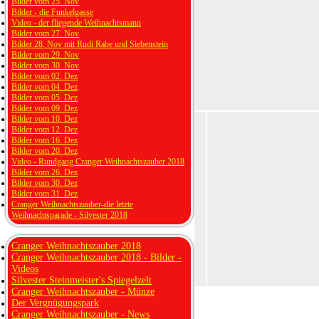
Bilder vom 25. Nov
Bilder - die Funkelgasse
Video - der fliegende Weihnachtsmann
Bilder vom 27. Nov
Bilder 28. Nov mit Rudi Rabe und Siebenstein
Bilder vom 29. Nov
Bilder vom 30. Nov
Bilder vom 02. Dez
Bilder vom 04. Dez
Bilder vom 05. Dez
Bilder vom 09. Dez
Bilder vom 10. Dez
Bilder vom 12. Dez
Bilder vom 16. Dez
Bilder vom 20. Dez
Video - Rundgang Cranger Weihnachtszauber 2018
Bilder vom 26. Dez
Bilder vom 30. Dez
Bilder vom 31. Dez
Cranger Weihnachtszauber-die letzte
Weihnachtsparade - Silvester 2018
Cranger Weihnachtszauber 2018
Cranger Weihnachtszauber 2018 - Bilder -
Videos
Silvester Steinmeister's Spiegelzelt
Cranger Weihnachtszauber - Münze
Der Vergnügungspark
Cranger Weihnachtszauber - News