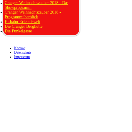
Cranger Weihnachtszauber 2018 - Das
Showprogramm
Cranger Weihnachtszauber 2018 -
Programmüberblick
Eisbahn-Erlebniswelt
Die Cranger Berghütte
Die Funkelgasse
Kontakt
Datenschutz
Impressum