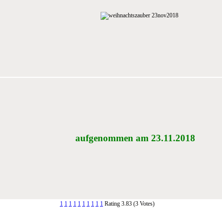
aufgenommen am 23.11.2018
1
1
1
1
1
1
1
1
1
1
Rating 3.83 (3 Votes)