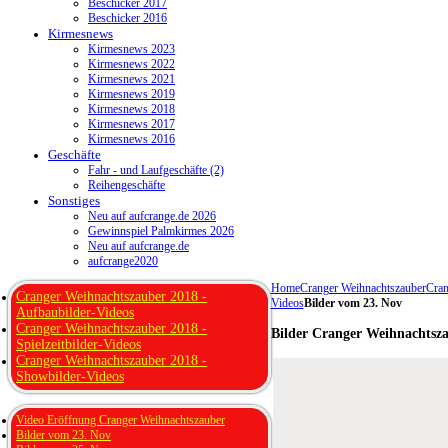
Beschicker 2017
Beschicker 2016
Kirmesnews
Kirmesnews 2023
Kirmesnews 2022
Kirmesnews 2021
Kirmesnews 2019
Kirmesnews 2018
Kirmesnews 2017
Kirmesnews 2016
Geschäfte
Fahr - und Laufgeschäfte (2)
Reihengeschäfte
Sonstiges
Neu auf aufcrange.de 2026
Gewinnspiel Palmkirmes 2026
Neu auf aufcrange.de
aufcrange2020
Home
Cranger Weihnachtszauber
Cran
Cranger Weihnachtszauber 2018 -
Videos
Bilder vom 23. Nov
Aufbaubilder-Videos
Cranger Weihnachtszauber 2018 -
Bilder Cranger Weihnachtsz
Spielzeitbilder-Videos
Cranger Weihnachtszauber 2018 -
Showbilder-Videos
Video Eröffnung Cranger Weihnachtszauber
Bilder vom 23. Nov