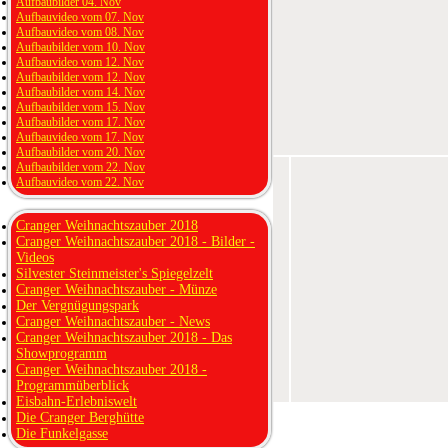
Aufbaubilder 04. Nov
Aufbauvideo vom 07. Nov
Aufbauvideo vom 08. Nov
Aufbaubilder vom 10. Nov
Aufbauvideo vom 12. Nov
Aufbaubilder vom 12. Nov
Aufbaubilder vom 14. Nov
Aufbaubilder vom 15. Nov
Aufbaubilder vom 17. Nov
Aufbauvideo vom 17. Nov
Aufbaubilder vom 20. Nov
Aufbaubilder vom 22. Nov
Aufbauvideo vom 22. Nov
Cranger Weihnachtszauber 2018
Cranger Weihnachtszauber 2018 - Bilder -
Videos
Silvester Steinmeister's Spiegelzelt
Cranger Weihnachtszauber - Münze
Der Vergnügungspark
Cranger Weihnachtszauber - News
Cranger Weihnachtszauber 2018 - Das
Showprogramm
Cranger Weihnachtszauber 2018 -
Programmüberblick
Eisbahn-Erlebniswelt
Die Cranger Berghütte
Die Funkelgasse