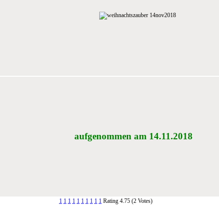
aufgenommen am 14.11.2018
1
1
1
1
1
1
1
1
1
1
Rating 4.75 (2 Votes)