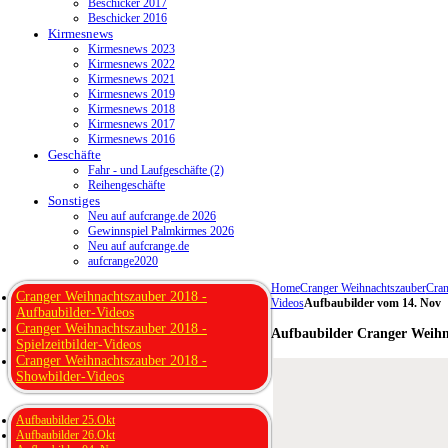
Beschicker 2017
Beschicker 2016
Kirmesnews
Kirmesnews 2023
Kirmesnews 2022
Kirmesnews 2021
Kirmesnews 2019
Kirmesnews 2018
Kirmesnews 2017
Kirmesnews 2016
Geschäfte
Fahr - und Laufgeschäfte (2)
Reihengeschäfte
Sonstiges
Neu auf aufcrange.de 2026
Gewinnspiel Palmkirmes 2026
Neu auf aufcrange.de
aufcrange2020
Home
Cranger Weihnachtszauber
Cran
Cranger Weihnachtszauber 2018 -
Videos
Aufbaubilder vom 14. Nov
Aufbaubilder-Videos
Cranger Weihnachtszauber 2018 -
Aufbaubilder Cranger Weihn
Spielzeitbilder-Videos
Cranger Weihnachtszauber 2018 -
Showbilder-Videos
Aufbaubilder 25.Okt
Aufbaubilder 26.Okt