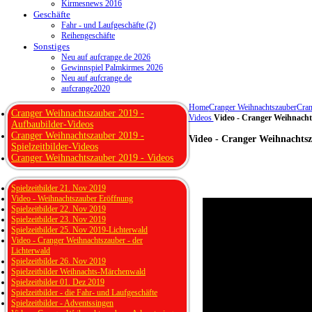
Kirmesnews 2016
Geschäfte
Fahr - und Laufgeschäfte (2)
Reihengeschäfte
Sonstiges
Neu auf aufcrange.de 2026
Gewinnspiel Palmkirmes 2026
Neu auf aufcrange.de
aufcrange2020
Home
Cranger Weihnachtszauber
Cran
Cranger Weihnachtszauber 2019 -
Videos
Video - Cranger Weihnacht
Aufbaubilder-Videos
Cranger Weihnachtszauber 2019 -
Video - Cranger Weihnachtsz
Spielzeitbilder-Videos
Cranger Weihnachtszauber 2019 - Videos
Spielzeitbilder 21. Nov 2019
Video - Weihnachtszauber Eröffnung
Spielzeitbilder 22. Nov 2019
Spielzeitbilder 23. Nov 2019
Spielzeitbilder 25. Nov 2019-Lichterwald
Video - Cranger Weihnachtszauber - der
Lichterwald
Spielzeitbilder 26. Nov 2019
Spielzeitbilder Weihnachts-Märchenwald
Spielzeitbilder 01. Dez 2019
Spielzeitbilder - die Fahr- und Laufgeschäfte
Spielzeitbilder - Adventssingen