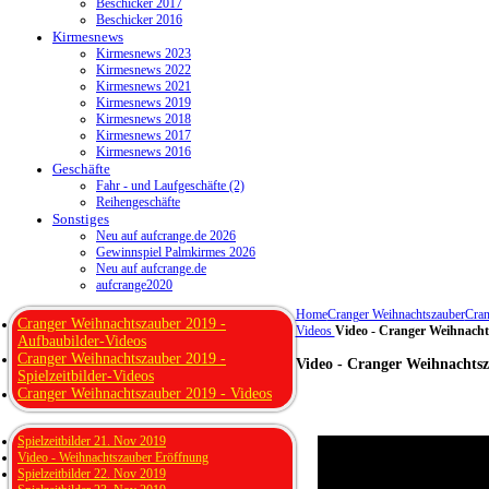
Beschicker 2017
Beschicker 2016
Kirmesnews
Kirmesnews 2023
Kirmesnews 2022
Kirmesnews 2021
Kirmesnews 2019
Kirmesnews 2018
Kirmesnews 2017
Kirmesnews 2016
Geschäfte
Fahr - und Laufgeschäfte (2)
Reihengeschäfte
Sonstiges
Neu auf aufcrange.de 2026
Gewinnspiel Palmkirmes 2026
Neu auf aufcrange.de
aufcrange2020
Home
Cranger Weihnachtszauber
Cran
Cranger Weihnachtszauber 2019 -
Videos
Video - Cranger Weihnacht
Aufbaubilder-Videos
Cranger Weihnachtszauber 2019 -
Video - Cranger Weihnachtsz
Spielzeitbilder-Videos
Cranger Weihnachtszauber 2019 - Videos
Spielzeitbilder 21. Nov 2019
Video - Weihnachtszauber Eröffnung
Spielzeitbilder 22. Nov 2019