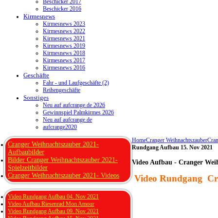
Beschicker 2017
Beschicker 2016
Kirmesnews
Kirmesnews 2023
Kirmesnews 2022
Kirmesnews 2021
Kirmesnews 2019
Kirmesnews 2018
Kirmesnews 2017
Kirmesnews 2016
Geschäfte
Fahr - und Laufgeschäfte (2)
Reihengeschäfte
Sonstiges
Neu auf aufcrange.de 2026
Gewinnspiel Palmkirmes 2026
Neu auf aufcrange.de
aufcrange2020
Home
Cranger Weihnachtszauber
Cran
Cranger Weihnachtszauber 2021-
Rundgang Aufbau 15. Nov 2021
Aufbaubilder
Bilder Cranger Weihnachtszauber 2021-
Video Aufbau - Cranger Wei
Spielzeitbilder
Cranger Weihnachtszauber 2021- Videos
Video Rundgang Cra
Video Rundgang Aufbau 04. Nov 2021
Video Aufbau Riesenrad Mon Amour
Video Rundgang Aufbau 09. Nov 2021