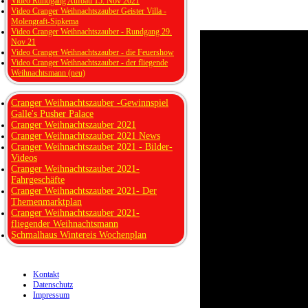
Video Rundgang Aufbau 15. Nov 2021
Video Cranger Weihnachtszauber Geister Villa -
Molengraft-Sipkema
Video Cranger Weihnachtszauber - Rundgang 29.
Nov 21
Video Cranger Weihnachtszauber - die Feuershow
Video Cranger Weihnachtszauber - der fliegende
Weihnachtsmann (neu)
Cranger Weihnachtszauber -Gewinnspiel
Galle's Pusher Palace
Cranger Weihnachtszauber 2021
Cranger Weihnachtszauber 2021 News
Cranger Weihnachtszauber 2021 - Bilder-
Videos
Cranger Weihnachtszauber 2021-
Fahrgeschäfte
Cranger Weihnachtszauber 2021- Der
Themenmarktplan
Cranger Weihnachtszauber 2021-
fliegender Weihnachtsmann
Schmalhaus Wintereis Wochenplan
Kontakt
Datenschutz
Impressum