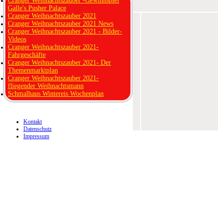
Cranger Weihnachtszauber -Gewinnspiel
Galle's Pusher Palace
Cranger Weihnachtszauber 2021
Cranger Weihnachtszauber 2021 News
Cranger Weihnachtszauber 2021 - Bilder-
Videos
Cranger Weihnachtszauber 2021-
Fahrgeschäfte
Cranger Weihnachtszauber 2021- Der
Themenmarktplan
Cranger Weihnachtszauber 2021-
fliegender Weihnachtsmann
Schmalhaus Wintereis Wochenplan
Kontakt
Datenschutz
Impressum