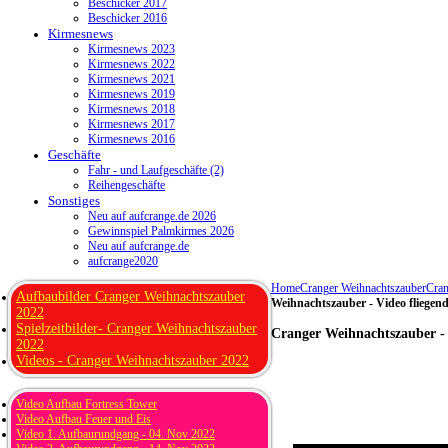
Beschicker 2017
Beschicker 2016
Kirmesnews
Kirmesnews 2023
Kirmesnews 2022
Kirmesnews 2021
Kirmesnews 2019
Kirmesnews 2018
Kirmesnews 2017
Kirmesnews 2016
Geschäfte
Fahr - und Laufgeschäfte (2)
Reihengeschäfte
Sonstiges
Neu auf aufcrange.de 2026
Gewinnspiel Palmkirmes 2026
Neu auf aufcrange.de
aufcrange2020
Home
Cranger Weihnachtszauber
Cran
Aufbaubilder Cranger Weihnachtszauber
Weihnachtszauber - Video fliege
2022
Spielzeitbilder- Cranger Weihnachtszauber
Cranger Weihnachtszauber -
2022
Videos - Cranger Weihnachtszauber 2022
Video Aufbau Fortress Tower
Video Aufbau Feuer und Eis
Video 1. Aufbaurundgang - 04. Nov 2022