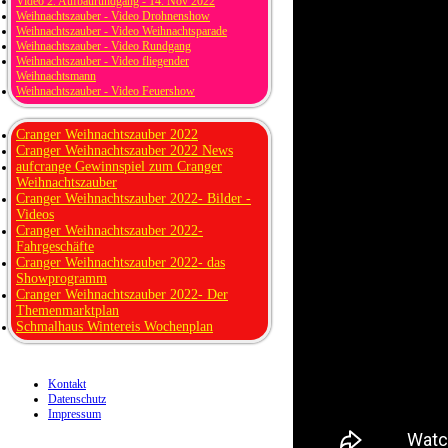
Video 2. Aufbaurundgang - 14. Nov 2022
Weihnachtszauber - Video Drohnenshow
Weihnachtszauber - Video Weihnachtsparade
Weihnachtszauber - Video Rundgang
Weihnachtszauber - Video fliegender
Weihnachtsmann
Weihnachtszauber - Video Feuershow
Cranger Weihnachtszauber 2022
Cranger Weihnachtszauber 2022 News
aufcrange Gewinnspiel zum Cranger
Weihnachtszauber
Cranger Weihnachtszauber 2022- Bilder -
Videos
Cranger Weihnachtszauber 2022-
Fahrgeschäfte
Cranger Weihnachtszauber 2022- das
Showprogramm
Cranger Weihnachtszauber 2022- Der
Themenmarktplan
Schmalhaus Wintereis Wochenplan
Kontakt
Datenschutz
Impressum