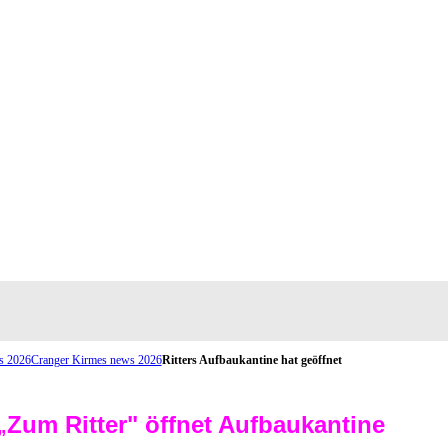
s 2026
Cranger Kirmes news 2026
Ritters Aufbaukantine hat geöffnet
Zum Ritter" öffnet Aufbaukantine
„