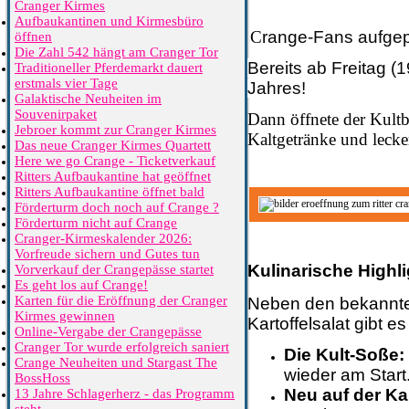
Cranger Kirmes
Aufbaukantinen und Kirmesbüro
C
range-Fans aufgep
öffnen
Die Zahl 542 hängt am Cranger Tor
Bereits ab Freitag (1
Traditioneller Pferdemarkt dauert
erstmals vier Tage
Jahres! 
Galaktische Neuheiten im
Souvenirpaket
Dann öffnete der Kultb
Jebroer kommt zur Cranger Kirmes
Kaltgetränke und lecker
Das neue Cranger Kirmes Quartett
Here we go Crange - Ticketverkauf
Ritters Aufbaukantine hat geöffnet
Ritters Aufbaukantine öffnet bald
Förderturm doch noch auf Crange ?
Förderturm nicht auf Crange
Cranger-Kirmeskalender 2026:
Vorfreude sichern und Gutes tun
Kulinarische Highl
Vorverkauf der Crangepässe startet
Es geht los auf Crange!
Karten für die Eröffnung der Cranger
​Neben den bekannte
Kirmes gewinnen
Kartoffelsalat gibt 
Online-Vergabe der Crangepässe
Cranger Tor wurde erfolgreich saniert
Die Kult-Soße:
Crange Neuheiten und Stargast The
wieder am Start
BossHoss
Neu auf der Ka
13 Jahre Schlagerherz - das Programm