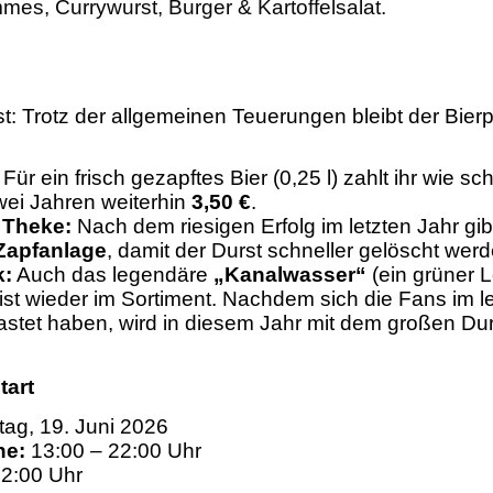
mes, Currywurst, Burger & Kartoffelsalat.
t: Trotz der allgemeinen Teuerungen bleibt der Bierpr
Für ein frisch gezapftes Bier (0,25 l) zahlt ihr wie sc
ei Jahren weiterhin
3,50 €
.
 Theke:
Nach dem riesigen Erfolg im letzten Jahr gibt
Zapfanlage
, damit der Durst schneller gelöscht wer
:
Auch das legendäre
„Kanalwasser“
(ein grüner L
ist wieder im Sortiment. Nachdem sich die Fans im l
stet haben, wird in diesem Jahr mit dem großen Du
tart
tag, 19. Juni 2026
he:
13:00 – 22:00 Uhr
2:00 Uhr