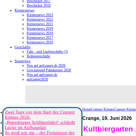
Beschicker 2017
Beschicker 2016
Kirmesnews
Kirmesnews 2023
Kirmesnews 2022
Kirmesnews 2021
Kirmesnews 2019
Kirmesnews 2018
Kirmesnews 2017
Kirmesnews 2016
Geschäfte
Fahr - und Laufgeschäfte (2)
Reihengeschäfte
Sonstiges
Neu auf aufcrange.de 2026
Gewinnspiel Palmkirmes 2026
Neu auf aufcrange.de
aufcrange2020
Home
Cranger Kirmes
Cranger Kirme
Zwei Tage vor dem Start der Cranger
Kirmes 2026:
Crange, 19. Juni 2026
„Petersburger Schlittenfahrt“ schließt
Kultbiergarten
Lücke im Aufbauplan
So groß wie nie – der Festumzug der