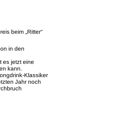
eis beim „Ritter“
hon in den
 es jetzt eine
den kann.
ongdrink-Klassiker
etzten Jahr noch
rchbruch