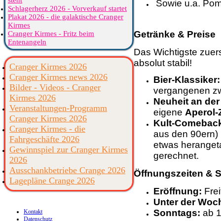
steht
 Sowie u.a. Pom
Schlagerherz 2026 - Vorverkauf startet
Plakat 2026 - die galaktische Cranger
Kirmes
Getränke & Preise
Cranger Kirmes - Fritz beim
Entenangeln
​Das Wichtigste zuers
absolut stabil!
Cranger Kirmes 2026
Cranger Kirmes news 2026
Bier-Klassiker:
Bilder - Videos - Cranger
vergangenen zw
Kirmes 2026
Neuheit an der
Veranstaltungen-Programm
eigene
Aperol-
Cranger Kirmes 2026
Kult-Comeback
Cranger Kirmes - die
aus den 90ern) 
Fahrgeschäfte 2026
etwas herangeta
Gewinnspiel zur Cranger Kirmes
gerechnet.
2026
Ausschankbetriebe Crange 2026
Öffnungszeiten & S
Lagepläne Crange 2026
Eröffnung:
Frei
Unter der Woc
Sonntags:
ab 1
Kontakt
Datenschutz