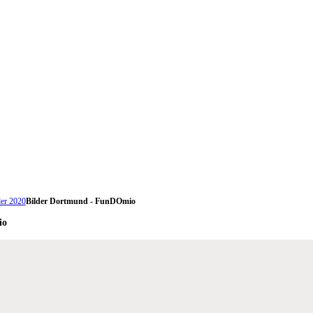
er 2020
Bilder Dortmund - FunDOmio
io