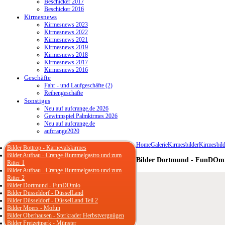
Beschicker 2017
Beschicker 2016
Kirmesnews
Kirmesnews 2023
Kirmesnews 2022
Kirmesnews 2021
Kirmesnews 2019
Kirmesnews 2018
Kirmesnews 2017
Kirmesnews 2016
Geschäfte
Fahr - und Laufgeschäfte (2)
Reihengeschäfte
Sonstiges
Neu auf aufcrange.de 2026
Gewinnspiel Palmkirmes 2026
Neu auf aufcrange.de
aufcrange2020
Home
Galerie
Kirmesbilder
Kirmesbild
Bilder Bottrop - Karnevalskirmes
Bilder Aufbau - Crange-Rummelgastro und zum
Bilder Dortmund - FunDOm
Ritter 1
Bilder Aufbau - Crange-Rummelgastro und zum
Ritter 2
Bilder Dortmund - FunDOmio
Bilder Düsseldorf - DüsselLand
Bilder Düsseldorf - DüsselLand Teil 2
Bilder Moers - Mofun
Bilder Oberhausen - Sterkrader Herbstvergnügen
Bilder Freizeitpark - Münster