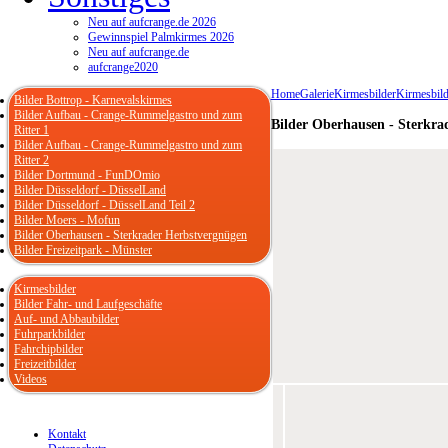
Neu auf aufcrange.de 2026
Gewinnspiel Palmkirmes 2026
Neu auf aufcrange.de
aufcrange2020
Home
Galerie
Kirmesbilder
Kirmesbild
Bilder Bottrop - Karnevalskirmes
Bilder Aufbau - Crange-Rummelgastro und zum
Bilder Oberhausen - Sterkra
Ritter 1
Bilder Aufbau - Crange-Rummelgastro und zum
Ritter 2
Bilder Dortmund - FunDOmio
Bilder Düsseldorf - DüsselLand
Bilder Düsseldorf - DüsselLand Teil 2
Bilder Moers - Mofun
Bilder Oberhausen - Sterkrader Herbstvergnügen
Bilder Freizeitpark - Münster
Kirmesbilder
Bilder Fahr- und Laufgeschäfte
Auf- und Abbaubilder
Fuhrparkbilder
Fahrchipbilder
Freizeitbilder
Videos
Kontakt