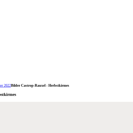
er 2022
Bilder Castrop-Rauxel - Herbstkirmes
bstkirmes