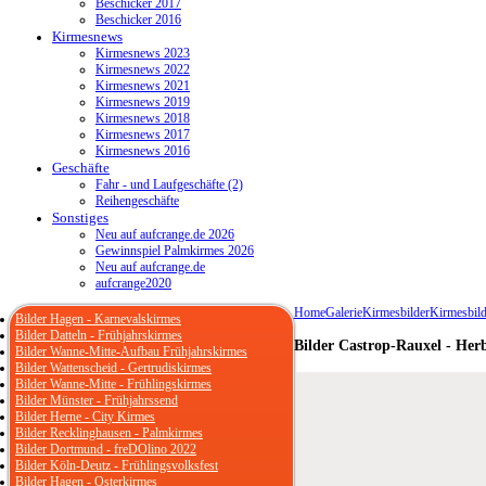
Beschicker 2017
Beschicker 2016
Kirmesnews
Kirmesnews 2023
Kirmesnews 2022
Kirmesnews 2021
Kirmesnews 2019
Kirmesnews 2018
Kirmesnews 2017
Kirmesnews 2016
Geschäfte
Fahr - und Laufgeschäfte (2)
Reihengeschäfte
Sonstiges
Neu auf aufcrange.de 2026
Gewinnspiel Palmkirmes 2026
Neu auf aufcrange.de
aufcrange2020
Home
Galerie
Kirmesbilder
Kirmesbild
Bilder Hagen - Karnevalskirmes
Bilder Datteln - Frühjahrskirmes
Bilder Castrop-Rauxel - Her
Bilder Wanne-Mitte-Aufbau Frühjahrskirmes
Bilder Wattenscheid - Gertrudiskirmes
Bilder Wanne-Mitte - Frühlingskirmes
Bilder Münster - Frühjahrssend
Bilder Herne - City Kirmes
Bilder Recklinghausen - Palmkirmes
Bilder Dortmund - freDOlino 2022
Bilder Köln-Deutz - Frühlingsvolksfest
Bilder Hagen - Osterkirmes