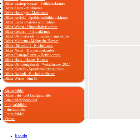
Bilder Castrop-Rauxel - Frühjahrskirmes
Bilder Ahlen - Maikirmes
Bilder Hattingen - Maikirmes
Bilder Krefeld - Sprödentalfrühjahrskirmes
Bilder Essen - Kirmes am Stadion
Bilder Witten - Himmelfahrtskirmes
Bilder Geldern - Pfingstkirmes
Bilder Ob-Sterkrade - Fronleichnamskirmes
Bilder Mülheim - Mölmsche Kirmes
Bilder Düsseldorf - Rheinkirmes
Bilder Neuss - Bürgerschützenfest
Bilder Castrop-Rauxel - Herbstkirmes
Bilder Haan - Haaner Kirmes
Bilder Ob-Königshardt - Wottelkirmes 2022
Bilder Krefeld - Sprödentalherbstkirmes
Bilder Bocholt - Bocholter Kirmes
Bilder Werne - Sim Jü
Kirmesbilder
Bilder Fahr- und Laufgeschäfte
Auf- und Abbaubilder
Fuhrparkbilder
Fahrchipbilder
Freizeitbilder
Videos
Kontakt