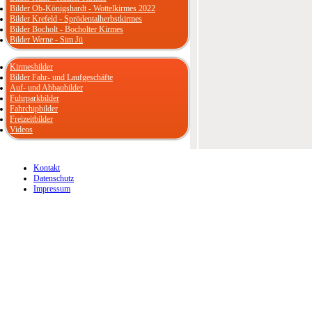
Bilder Ob-Königshardt - Wottelkirmes 2022
Bilder Krefeld - Sprödentalherbstkirmes
Bilder Bocholt - Bocholter Kirmes
Bilder Werne - Sim Jü
Kirmesbilder
Bilder Fahr- und Laufgeschäfte
Auf- und Abbaubilder
Fuhrparkbilder
Fahrchipbilder
Freizeitbilder
Videos
Kontakt
Datenschutz
Impressum