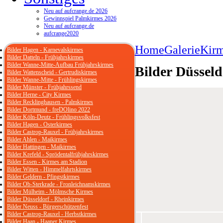
Neu auf aufcrange.de 2026
Gewinnspiel Palmkirmes 2026
Neu auf aufcrange.de
aufcrange2020
Home
Galerie
Kirm
Bilder Hagen - Karnevalskirmes
Bilder Datteln - Frühjahrskirmes
Bilder Wanne-Mitte-Aufbau Frühjahrskirmes
Bilder Düsseld
Bilder Wattenscheid - Gertrudiskirmes
Bilder Wanne-Mitte - Frühlingskirmes
Bilder Münster - Frühjahrssend
Bilder Herne - City Kirmes
Bilder Recklinghausen - Palmkirmes
Bilder Dortmund - freDOlino 2022
Bilder Köln-Deutz - Frühlingsvolksfest
Bilder Hagen - Osterkirmes
Bilder Castrop-Rauxel - Frühjahrskirmes
Bilder Ahlen - Maikirmes
Bilder Hattingen - Maikirmes
Bilder Krefeld - Sprödentalfrühjahrskirmes
Bilder Essen - Kirmes am Stadion
Bilder Witten - Himmelfahrtskirmes
Bilder Geldern - Pfingstkirmes
Bilder Ob-Sterkrade - Fronleichnamskirmes
Bilder Mülheim - Mölmsche Kirmes
Bilder Düsseldorf - Rheinkirmes
Bilder Neuss - Bürgerschützenfest
Bilder Castrop-Rauxel - Herbstkirmes
Bilder Haan - Haaner Kirmes